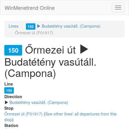
WinMenetrend Online
Lines
Budatétény vasútáll. (Campona)
150
Őrmezei út (F01917)
Őrmezei út
150
Budatétény vasútáll.
(Campona)
Line
150
Direction
Budatétény vasútáll. (Campona)
Stop
Őrmezei út (F01917)
(
See other lines' all departures from this
stop
)
Station