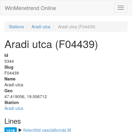
WinMenetrend Online
Stations
Aradi utca
Aradi utca (F04439)
Aradi utca (F04439)
Id
5344
Slug
F04439
Name
Aradi utca
Geo
47.419056, 19.006712
Station
Aradi utca
Lines
Kelenföld vasútállomás M
101B