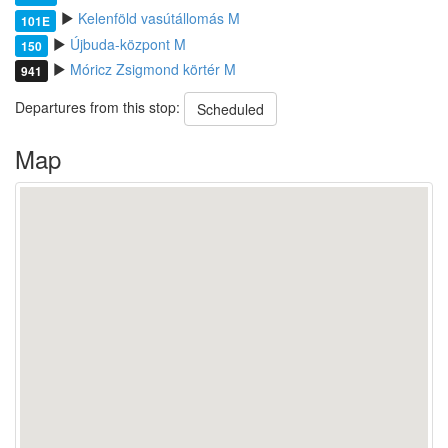
Kelenföld vasútállomás M
101E
Újbuda-központ M
150
Móricz Zsigmond körtér M
941
Departures from this stop:
Scheduled
Map