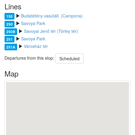
Lines
Budatétény vasútáll. (Campona)
150
Savoya Park
250
Savoyai Jenő tér (Törley tér)
250B
Savoya Park
251
Városház tér
251A
Departures from this stop:
Scheduled
Map