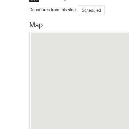
Departures from this stop:
Scheduled
Map