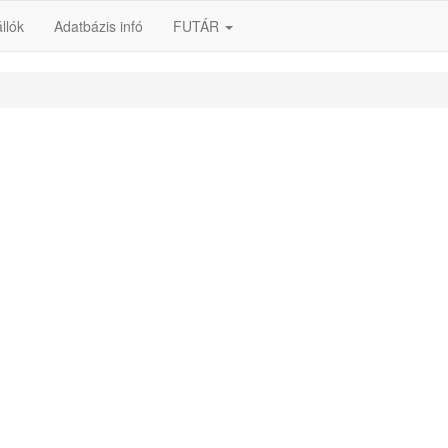
llók
Adatbázis infó
FUTÁR