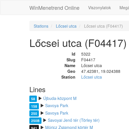
WinMenetrend Online
Viszonylatok
Megá
Stations
Lőcsei utca
Lőcsei utca (F04417)
Lőcsei utca (F04417)
Id
5322
Slug
F04417
Name
Lőcsei utca
Geo
47.42381, 19.024388
Station
Lőcsei utca
Lines
Újbuda-központ M
58
Savoya Park
158
Savoya Park
250
Savoyai Jenő tér (Törley tér)
250B
Móricz Zsigmond körtér M
941