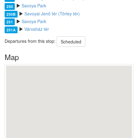
Savoya Park
250
Savoyai Jenő tér (Törley tér)
250B
Savoya Park
251
Városház tér
251A
Departures from this stop:
Scheduled
Map