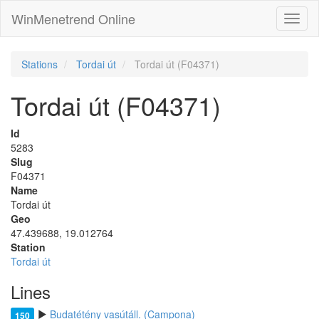
WinMenetrend Online
Stations
Tordai út
Tordai út (F04371)
Tordai út (F04371)
Id
5283
Slug
F04371
Name
Tordai út
Geo
47.439688, 19.012764
Station
Tordai út
Lines
Budatétény vasútáll. (Campona)
150