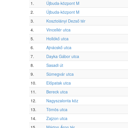
1.
Újbuda-központ M
2.
Újbuda-központ M
3.
Kosztolányi Dezső tér
4.
Vincellér utca
5.
Hollókő utca
6.
Ajnácskő utca
7.
Dayka Gábor utca
8.
Sasadi út
9.
Sümegvár utca
10.
Előpatak utca
11.
Bereck utca
12.
Nagyszalonta köz
13.
Tömös utca
14.
Zajzon utca
15.
Márton Áron tér