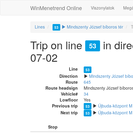
WinMenetrend Online
Viszonylatok
Megá
Lines
Mindszenty József bíboros tér
T
53
Trip on line
in dire
53
07-02
Line
53
Direction
Mindszenty József bíbo
Route
645
Route headsign
Mindszenty József bíboros
Vehicle#
34
Lowfloor
Yes
Previous trip
Újbuda-központ M
53
Next trip
Újbuda-központ M
53
Stop