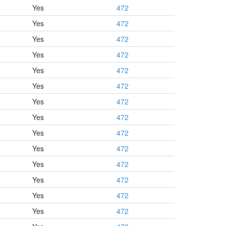
Yes
472
Yes
472
Yes
472
Yes
472
Yes
472
Yes
472
Yes
472
Yes
472
Yes
472
Yes
472
Yes
472
Yes
472
Yes
472
Yes
472