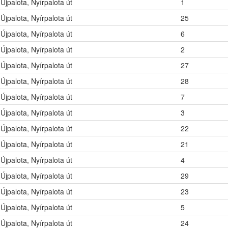
Újpalota, Nyírpalota út
1
Újpalota, Nyírpalota út
25
Újpalota, Nyírpalota út
6
Újpalota, Nyírpalota út
2
Újpalota, Nyírpalota út
27
Újpalota, Nyírpalota út
28
Újpalota, Nyírpalota út
7
Újpalota, Nyírpalota út
3
Újpalota, Nyírpalota út
22
Újpalota, Nyírpalota út
21
Újpalota, Nyírpalota út
4
Újpalota, Nyírpalota út
29
Újpalota, Nyírpalota út
23
Újpalota, Nyírpalota út
5
Újpalota, Nyírpalota út
24