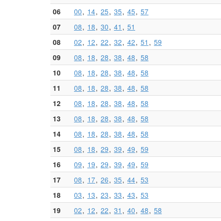
06
00
14
25
35
45
57
07
08
18
30
41
51
08
02
12
22
32
42
51
59
09
08
18
28
38
48
58
10
08
18
28
38
48
58
11
08
18
28
38
48
58
12
08
18
28
38
48
58
13
08
18
28
38
48
58
14
08
18
28
38
48
58
15
08
18
29
39
49
59
16
09
19
29
39
49
59
17
08
17
26
35
44
53
18
03
13
23
33
43
53
19
02
12
22
31
40
48
58