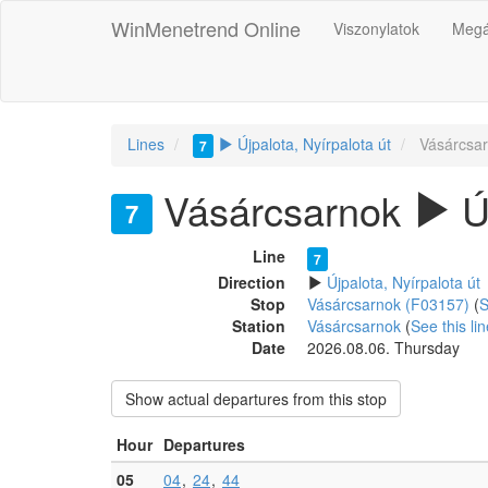
WinMenetrend Online
Viszonylatok
Megá
Lines
Újpalota, Nyírpalota út
Vásárcsar
7
Vásárcsarnok
Új
7
Line
7
Direction
Újpalota, Nyírpalota út
Stop
Vásárcsarnok (F03157)
(
S
Station
Vásárcsarnok
(
See this li
Date
2026.08.06. Thursday
Show actual departures from this stop
Hour
Departures
05
04
24
44