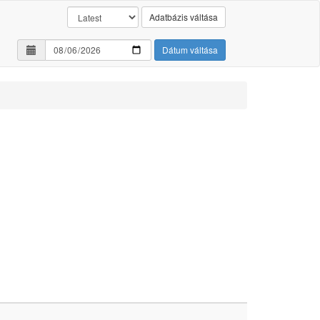
Adatbázis váltása
Dátum váltása