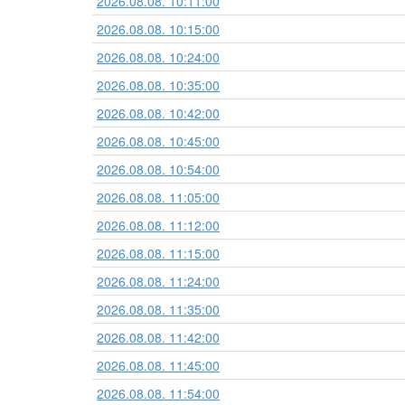
2026.08.08. 10:11:00
2026.08.08. 10:15:00
2026.08.08. 10:24:00
2026.08.08. 10:35:00
2026.08.08. 10:42:00
2026.08.08. 10:45:00
2026.08.08. 10:54:00
2026.08.08. 11:05:00
2026.08.08. 11:12:00
2026.08.08. 11:15:00
2026.08.08. 11:24:00
2026.08.08. 11:35:00
2026.08.08. 11:42:00
2026.08.08. 11:45:00
2026.08.08. 11:54:00