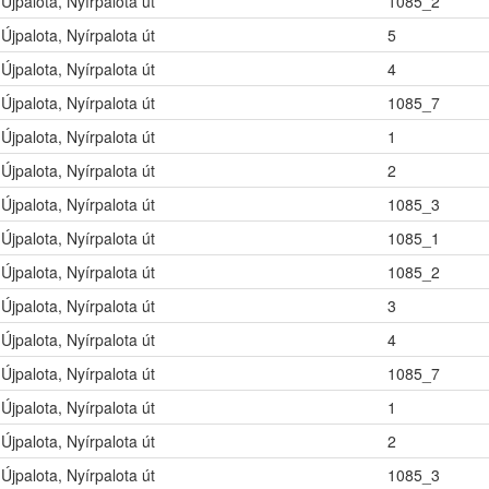
Újpalota, Nyírpalota út
1085_2
Újpalota, Nyírpalota út
5
Újpalota, Nyírpalota út
4
Újpalota, Nyírpalota út
1085_7
Újpalota, Nyírpalota út
1
Újpalota, Nyírpalota út
2
Újpalota, Nyírpalota út
1085_3
Újpalota, Nyírpalota út
1085_1
Újpalota, Nyírpalota út
1085_2
Újpalota, Nyírpalota út
3
Újpalota, Nyírpalota út
4
Újpalota, Nyírpalota út
1085_7
Újpalota, Nyírpalota út
1
Újpalota, Nyírpalota út
2
Újpalota, Nyírpalota út
1085_3