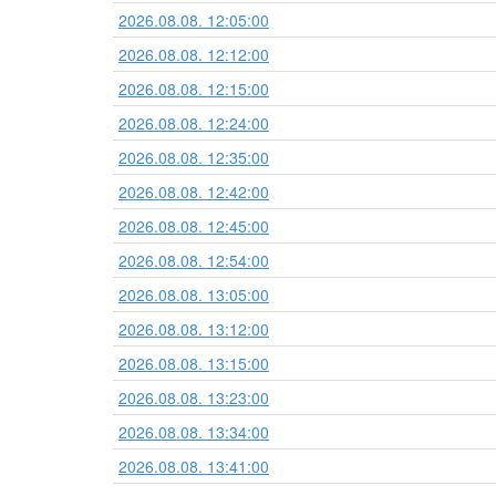
2026.08.08. 12:05:00
2026.08.08. 12:12:00
2026.08.08. 12:15:00
2026.08.08. 12:24:00
2026.08.08. 12:35:00
2026.08.08. 12:42:00
2026.08.08. 12:45:00
2026.08.08. 12:54:00
2026.08.08. 13:05:00
2026.08.08. 13:12:00
2026.08.08. 13:15:00
2026.08.08. 13:23:00
2026.08.08. 13:34:00
2026.08.08. 13:41:00