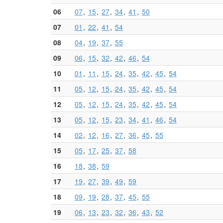
06
07
15
27
34
41
50
07
01
22
41
54
08
04
19
37
55
09
06
15
32
42
46
54
10
01
11
15
24
35
42
45
54
11
05
12
15
24
35
42
45
54
12
05
12
15
24
35
42
45
54
13
05
12
15
23
34
41
46
54
14
02
12
16
27
36
45
55
15
05
17
25
37
58
16
18
38
59
17
19
27
39
49
59
18
09
19
28
37
45
55
19
06
13
23
32
36
43
52