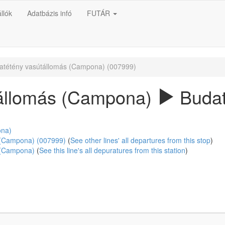
llók
Adatbázis infó
FUTÁR
tétény vasútállomás (Campona) (007999)
állomás (Campona)
Budat
ona)
 (Campona) (007999)
(
See other lines' all departures from this stop
)
 (Campona)
(
See this line's all depuratures from this station
)