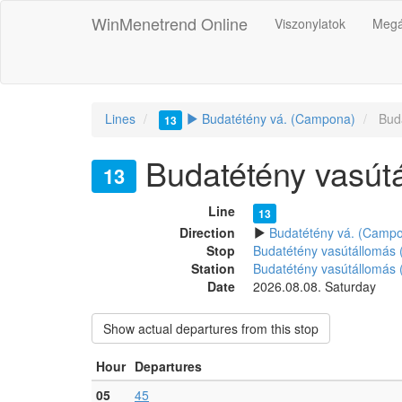
WinMenetrend Online
Viszonylatok
Megá
Lines
Budatétény vá. (Campona)
Buda
13
Budatétény vasút
13
Line
13
Direction
Budatétény vá. (Camp
Stop
Budatétény vasútállomás
Station
Budatétény vasútállomás
Date
2026.08.08. Saturday
Show actual departures from this stop
Hour
Departures
05
45