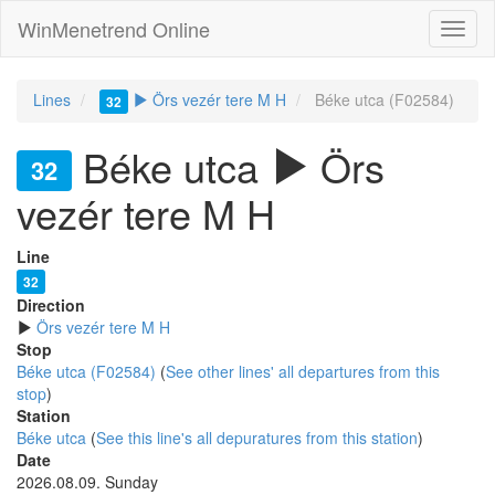
WinMenetrend Online
Lines
Örs vezér tere M H
Béke utca (F02584)
32
Béke utca
Örs
32
vezér tere M H
Line
32
Direction
Örs vezér tere M H
Stop
Béke utca (F02584)
(
See other lines' all departures from this
stop
)
Station
Béke utca
(
See this line's all depuratures from this station
)
Date
2026.08.09. Sunday