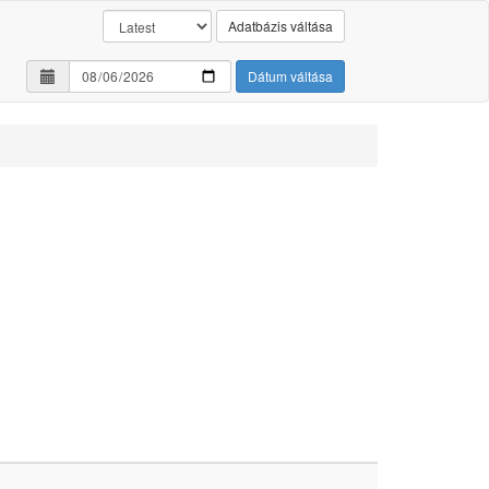
Adatbázis váltása
Dátum váltása