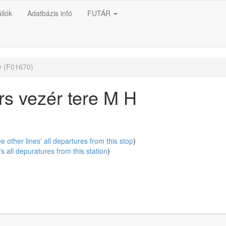
llók
Adatbázis infó
FUTÁR
y (F01670)
s vezér tere M H
e other lines' all departures from this stop
)
's all depuratures from this station
)