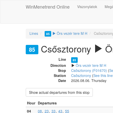
WinMenetrend Online
Viszonylatok
Megá
Lines
Örs vezér tere M H
Csősztoron
85
Csősztorony
Ör
85
Line
85
Direction
Örs vezér tere M H
Stop
Csősztorony (F01670)
(
Se
Station
Csősztorony
(
See this line
Date
2026.08.06. Thursday
Show actual departures from this stop
Hour
Departures
04
08
23
33
43
55