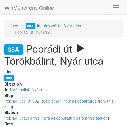
WinMenetrend Online
Lines
Törökbálint, Nyár utca
88A
Poprádi út (F01932)
Poprádi út
88A
Törökbálint, Nyár utca
Line
88A
Direction
Törökbálint, Nyár utca
Stop
Poprádi út (F01932)
(
See other lines' all departures from this
stop
)
Station
Poprádi út
(
See this line's all depuratures from this station
)
Date