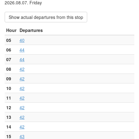
2026.08.07. Friday
Show actual departures from this stop
Hour
Departures
05
40
06
44
07
44
08
42
09
42
10
42
11
42
12
42
13
42
14
42
15
43