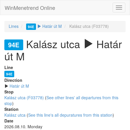
WinMenetrend Online
Lines
Határ út M
Kalász utca (F03778)
94E
Kalász utca
Határ
94E
út M
Line
94E
Direction
Határ út M
Stop
Kalász utca (F03778)
(
See other lines' all departures from this
stop
)
Station
Kalász utca
(
See this line's all depuratures from this station
)
Date
2026.08.10. Monday