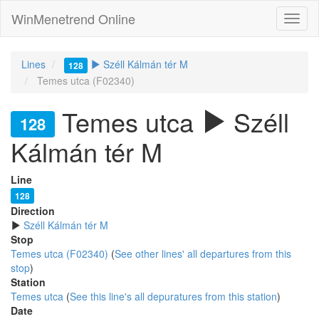
WinMenetrend Online
Lines
Széll Kálmán tér M
128
Temes utca (F02340)
Temes utca
Széll
128
Kálmán tér M
Line
128
Direction
Széll Kálmán tér M
Stop
Temes utca (F02340)
(
See other lines' all departures from this
stop
)
Station
Temes utca
(
See this line's all depuratures from this station
)
Date