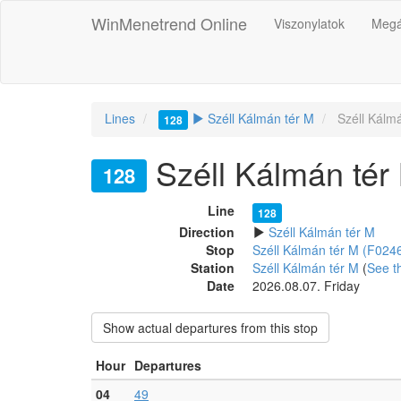
WinMenetrend Online
Viszonylatok
Megá
Lines
Széll Kálmán tér M
Széll Kálm
128
Széll Kálmán té
128
Line
128
Direction
Széll Kálmán tér M
Stop
Széll Kálmán tér M (F024
Station
Széll Kálmán tér M
(
See th
Date
2026.08.07. Friday
Show actual departures from this stop
Hour
Departures
04
49