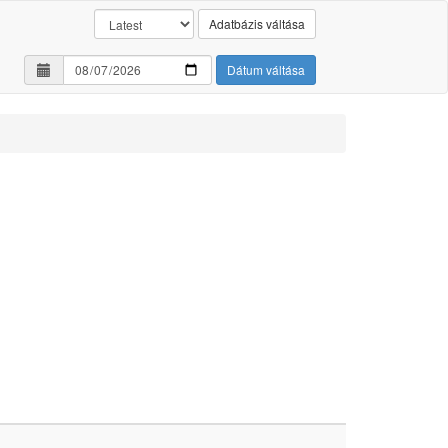
Adatbázis váltása
Dátum váltása