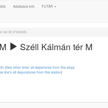
llók
Adatbázis infó
FUTÁR
án tér M (F02465)
r M
Széll Kálmán tér M
65)
(
See other lines' all departures from this stop
)
is line's all depuratures from this station
)