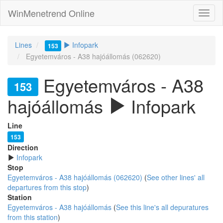
WinMenetrend Online
Lines
Infopark
153
Egyetemváros - A38 hajóállomás (062620)
Egyetemváros - A38
153
hajóállomás
Infopark
Line
153
Direction
Infopark
Stop
Egyetemváros - A38 hajóállomás (062620)
(
See other lines' all
departures from this stop
)
Station
Egyetemváros - A38 hajóállomás
(
See this line's all depuratures
from this station
)