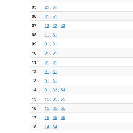
05
29
59
06
31
51
07
13
32
53
08
11
31
09
01
31
10
01
31
11
01
31
12
01
31
13
01
31
14
01
33
54
15
15
35
55
16
15
35
55
17
15
35
55
18
14
34