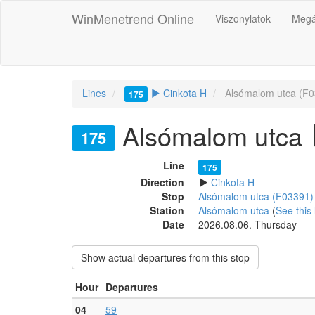
WinMenetrend Online
Viszonylatok
Megá
Lines
Cinkota H
Alsómalom utca (F0
175
Alsómalom utca
175
Line
175
Direction
Cinkota H
Stop
Alsómalom utca (F03391)
Station
Alsómalom utca
(
See this 
Date
2026.08.06. Thursday
Show actual departures from this stop
Hour
Departures
04
59