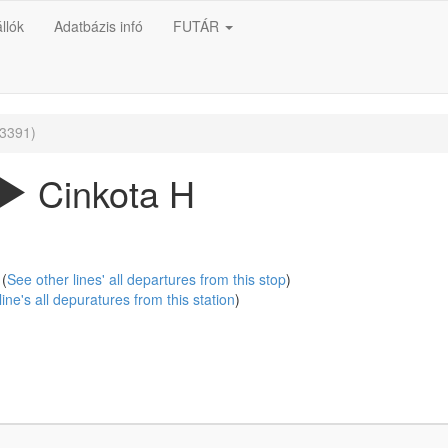
llók
Adatbázis infó
FUTÁR
3391)
Cinkota H
(
See other lines' all departures from this stop
)
line's all depuratures from this station
)