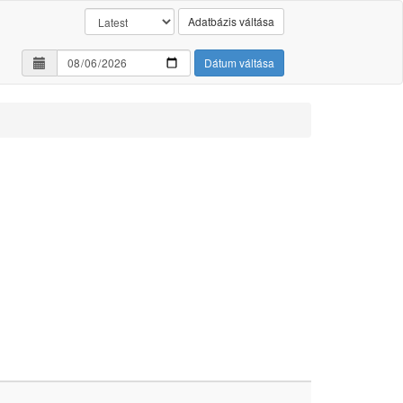
Adatbázis váltása
Dátum váltása