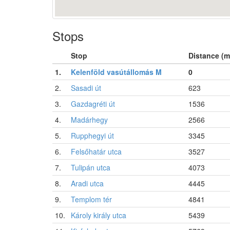
Stops
Stop
Distance (m
1.
Kelenföld vasútállomás M
0
2.
Sasadi út
623
3.
Gazdagréti út
1536
4.
Madárhegy
2566
5.
Rupphegyi út
3345
6.
Felsőhatár utca
3527
7.
Tulipán utca
4073
8.
Aradi utca
4445
9.
Templom tér
4841
10.
Károly király utca
5439