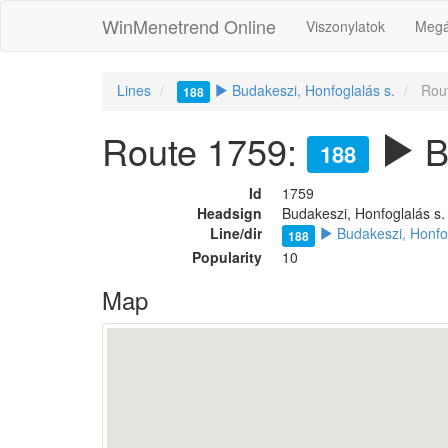
WinMenetrend Online
Viszonylatok
Megá
Lines
Budakeszi, Honfoglalás s.
Rou
188
Route 1759:
B
188
Id
1759
Headsign
Budakeszi, Honfoglalás s.
Line/dir
Budakeszi, Honfog
188
Popularity
10
Map