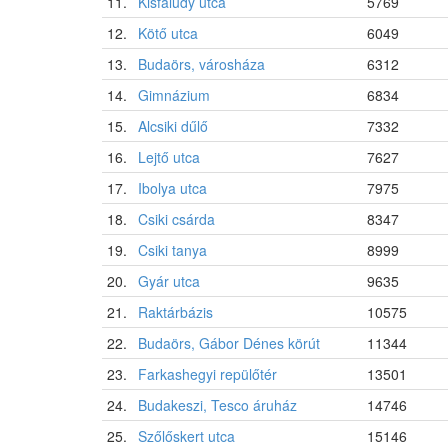
11.
Kisfaludy utca
5769
12.
Kötő utca
6049
13.
Budaörs, városháza
6312
14.
Gimnázium
6834
15.
Alcsiki dűlő
7332
16.
Lejtő utca
7627
17.
Ibolya utca
7975
18.
Csiki csárda
8347
19.
Csiki tanya
8999
20.
Gyár utca
9635
21.
Raktárbázis
10575
22.
Budaörs, Gábor Dénes körút
11344
23.
Farkashegyi repülőtér
13501
24.
Budakeszi, Tesco áruház
14746
25.
Szőlőskert utca
15146