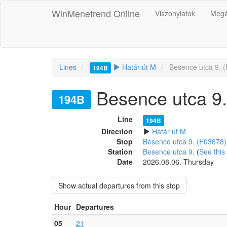
WinMenetrend Online
Viszonylatok
Megá
Lines
Határ út M
Besence utca 9. 
194B
Besence utca 9
194B
Line
194B
Direction
Határ út M
Stop
Besence utca 9. (F03678)
Station
Besence utca 9.
(
See this 
Date
2026.08.06. Thursday
Show actual departures from this stop
Hour
Departures
05
21