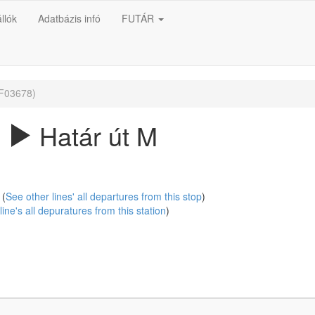
llók
Adatbázis infó
FUTÁR
(F03678)
.
Határ út M
(
See other lines' all departures from this stop
)
line's all depuratures from this station
)