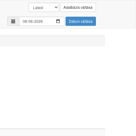
Adatbázis váltása
Dátum váltása