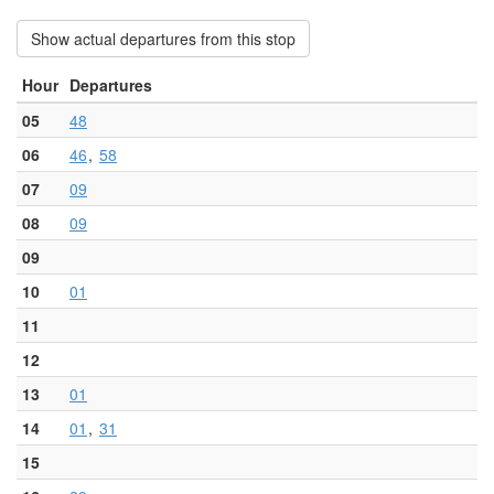
Show actual departures from this stop
Hour
Departures
05
48
06
46
58
07
09
08
09
09
10
01
11
12
13
01
14
01
31
15