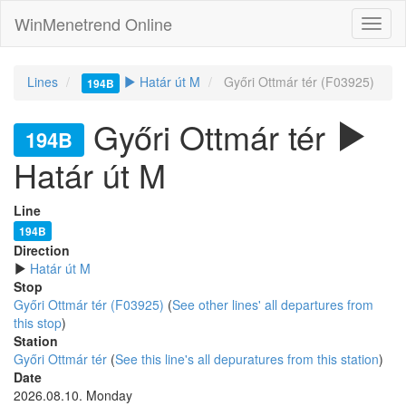
WinMenetrend Online
Lines
Határ út M
Győri Ottmár tér (F03925)
194B
Győri Ottmár tér
194B
Határ út M
Line
194B
Direction
Határ út M
Stop
Győri Ottmár tér (F03925)
(
See other lines' all departures from
this stop
)
Station
Győri Ottmár tér
(
See this line's all depuratures from this station
)
Date
2026.08.10. Monday