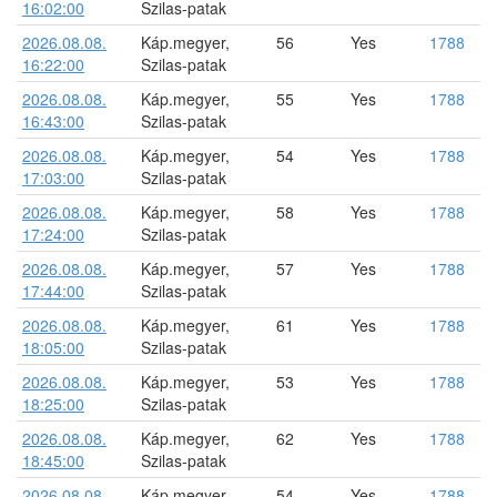
16:02:00
Szilas-patak
2026.08.08.
Káp.megyer,
56
Yes
1788
16:22:00
Szilas-patak
2026.08.08.
Káp.megyer,
55
Yes
1788
16:43:00
Szilas-patak
2026.08.08.
Káp.megyer,
54
Yes
1788
17:03:00
Szilas-patak
2026.08.08.
Káp.megyer,
58
Yes
1788
17:24:00
Szilas-patak
2026.08.08.
Káp.megyer,
57
Yes
1788
17:44:00
Szilas-patak
2026.08.08.
Káp.megyer,
61
Yes
1788
18:05:00
Szilas-patak
2026.08.08.
Káp.megyer,
53
Yes
1788
18:25:00
Szilas-patak
2026.08.08.
Káp.megyer,
62
Yes
1788
18:45:00
Szilas-patak
2026.08.08.
Káp.megyer,
54
Yes
1788