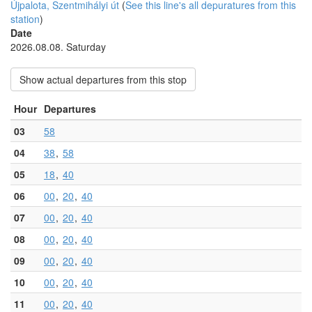
Újpalota, Szentmihályi út
(
See this line's all depuratures from this
station
)
Date
2026.08.08. Saturday
Show actual departures from this stop
Hour
Departures
03
58
04
38
58
05
18
40
06
00
20
40
07
00
20
40
08
00
20
40
09
00
20
40
10
00
20
40
11
00
20
40