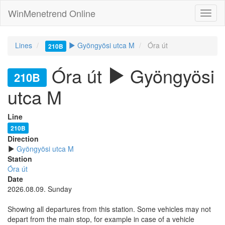
WinMenetrend Online
Lines
Gyöngyösi utca M
Óra út
210B
Óra út
Gyöngyösi
210B
utca M
Line
210B
Direction
Gyöngyösi utca M
Station
Óra út
Date
2026.08.09. Sunday
Showing all departures from this station. Some vehicles may not
depart from the main stop, for example in case of a vehicle