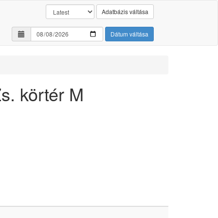
Adatbázis váltása
Dátum váltása
s. körtér M