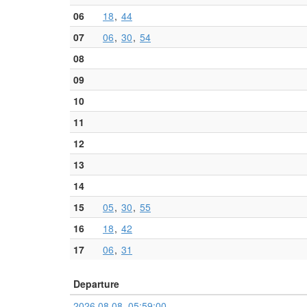
06
18
44
07
06
30
54
08
09
10
11
12
13
14
15
05
30
55
16
18
42
17
06
31
Departure
2026.08.08. 05:59:00