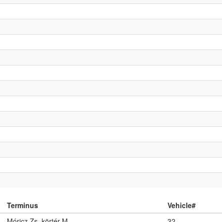
Terminus
Vehicle#
Móricz Zs. körtér M
32