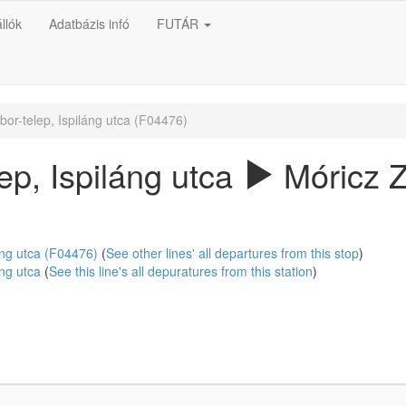
llók
Adatbázis infó
FUTÁR
or-telep, Ispiláng utca (F04476)
p, Ispiláng utca
Móricz Z
áng utca (F04476)
(
See other lines' all departures from this stop
)
áng utca
(
See this line's all depuratures from this station
)