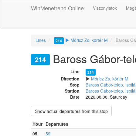
WinMenetrend Online
Viszonylatok
Megá
Lines
Móricz Zs. körtér M
Baross Gáb
214
Baross Gábor-tele
214
Line
214
Direction
Móricz Zs. körtér M
Stop
Baross Gábor-telep, Ispil
Station
Baross Gábor-telep, Ispil
Date
2026.08.08. Saturday
Show actual departures from this stop
Hour
Departures
05
59