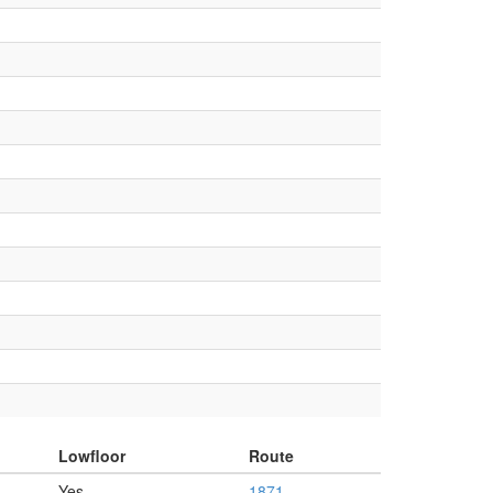
Lowfloor
Route
Yes
1871