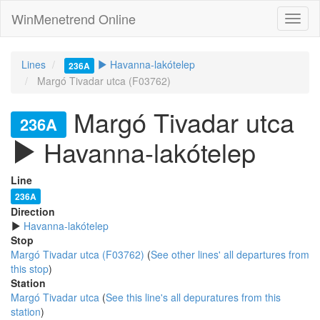
WinMenetrend Online
Lines
Havanna-lakótelep
236A
Margó Tivadar utca (F03762)
Margó Tivadar utca
236A
Havanna-lakótelep
Line
236A
Direction
Havanna-lakótelep
Stop
Margó Tivadar utca (F03762)
(
See other lines' all departures from
this stop
)
Station
Margó Tivadar utca
(
See this line's all depuratures from this
station
)