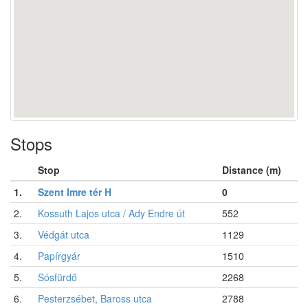
Stops
Stop
Distance (m)
1.
Szent Imre tér H
0
2.
Kossuth Lajos utca / Ady Endre út
552
3.
Védgát utca
1129
4.
Papírgyár
1510
5.
Sósfürdő
2268
6.
Pesterzsébet, Baross utca
2788