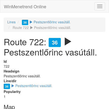
WinMenetrend Online
Lines
Pestszentlőrinc vasútáll.
36
Route 722
Pestszentlőrinc vasútáll.
Route 722:
36
Pestszentlőrinc vasútáll.
Id
722
Headsign
Pestszentlőrinc vasútáll.
Line/dir
Pestszentlőrinc vasútáll.
36
Popularity
1
Map