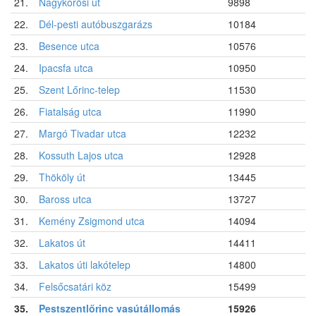
21.
Nagykőrösi út
9898
22.
Dél-pesti autóbuszgarázs
10184
23.
Besence utca
10576
24.
Ipacsfa utca
10950
25.
Szent Lőrinc-telep
11530
26.
Fiatalság utca
11990
27.
Margó Tivadar utca
12232
28.
Kossuth Lajos utca
12928
29.
Thököly út
13445
30.
Baross utca
13727
31.
Kemény Zsigmond utca
14094
32.
Lakatos út
14411
33.
Lakatos úti lakótelep
14800
34.
Felsőcsatári köz
15499
35.
Pestszentlőrinc vasútállomás
15926