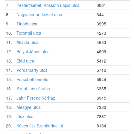
7.
Pesterzsébet, Kossuth Lajos utca
3061
8.
Nagysándor József utca
3441
9.
Tinódi utca
3995
10.
Torontál utca
4273
11.
Akácfa utca
4683
12.
Bolyai János utca
4909
13.
Előd utca
5412
14.
Vörösmarty utca
5712
15.
Erzsébeti temető
5944
16.
Szent László utca
6365
17.
Jahn Ferenc Kórház
6945
18.
Mesgye utca
7380
19.
Írisz utca
7887
20.
Köves út / Szentlőrinci út
8184