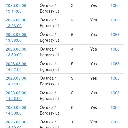
2026.08.06.
Öv utca /
3
Yes
1068
13:14:00
Egressy út
2026.08.06.
Öv utca /
2
Yes
1068
13:26:00
Egressy út
2026.08.06.
Öv utca /
6
Yes
1068
13:38:00
Egressy út
2026.08.06.
Öv utca /
4
Yes
1068
13:50:00
Egressy út
2026.08.06.
Öv utca /
5
Yes
1068
14:02:00
Egressy út
2026.08.06.
Öv utca /
3
Yes
1068
14:14:00
Egressy út
2026.08.06.
Öv utca /
2
Yes
1068
14:26:00
Egressy út
2026.08.06.
Öv utca /
6
Yes
1068
14:38:00
Egressy út
2026.08.06.
Öv utca /
1
Yes
1068
14:50:00
Egressy út