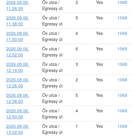
2026.08.06.
Öv utca /
2
Yes
1068
11:26:00
Egressy út
2026.08.06.
Öv utca /
5
Yes
1068
11:38:00
Egressy út
2026.08.06.
Öv utca /
4
Yes
1068
11:50:00
Egressy út
2026.08.06.
Öv utca /
6
Yes
1068
12:02:00
Egressy út
2026.08.06.
Öv utca /
3
Yes
1068
12:14:00
Egressy út
2026.08.06.
Öv utca /
2
Yes
1068
12:26:00
Egressy út
2026.08.06.
Öv utca /
5
Yes
1068
12:38:00
Egressy út
2026.08.06.
Öv utca /
4
Yes
1068
12:50:00
Egressy út
2026.08.06.
Öv utca /
1
Yes
1068
13:02:00
Egressy út