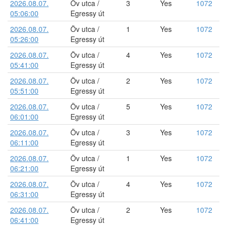
2026.08.07.
Öv utca /
3
Yes
1072
05:06:00
Egressy út
2026.08.07.
Öv utca /
1
Yes
1072
05:26:00
Egressy út
2026.08.07.
Öv utca /
4
Yes
1072
05:41:00
Egressy út
2026.08.07.
Öv utca /
2
Yes
1072
05:51:00
Egressy út
2026.08.07.
Öv utca /
5
Yes
1072
06:01:00
Egressy út
2026.08.07.
Öv utca /
3
Yes
1072
06:11:00
Egressy út
2026.08.07.
Öv utca /
1
Yes
1072
06:21:00
Egressy út
2026.08.07.
Öv utca /
4
Yes
1072
06:31:00
Egressy út
2026.08.07.
Öv utca /
2
Yes
1072
06:41:00
Egressy út