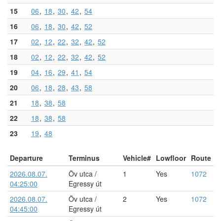
15
06
18
30
42
54
16
06
18
30
42
52
17
02
12
22
32
42
52
18
02
12
22
32
42
52
19
04
16
29
41
54
20
06
18
28
43
58
21
18
38
58
22
18
38
58
23
19
48
Departure
Terminus
Vehicle#
Lowfloor
Route
2026.08.07.
Öv utca /
1
Yes
1072
04:25:00
Egressy út
2026.08.07.
Öv utca /
2
Yes
1072
04:45:00
Egressy út