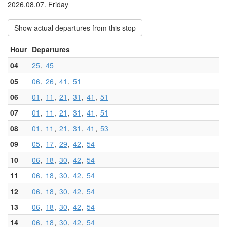
2026.08.07. Friday
Show actual departures from this stop
Hour
Departures
04
25
45
05
06
26
41
51
06
01
11
21
31
41
51
07
01
11
21
31
41
51
08
01
11
21
31
41
53
09
05
17
29
42
54
10
06
18
30
42
54
11
06
18
30
42
54
12
06
18
30
42
54
13
06
18
30
42
54
14
06
18
30
42
54