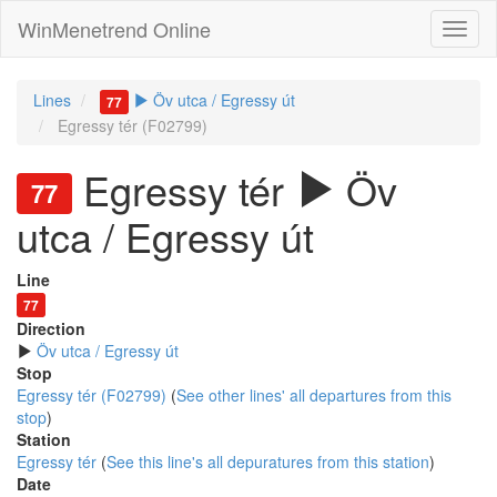
WinMenetrend Online
Lines
Öv utca / Egressy út
77
Egressy tér (F02799)
Egressy tér
Öv
77
utca / Egressy út
Line
77
Direction
Öv utca / Egressy út
Stop
Egressy tér (F02799)
(
See other lines' all departures from this
stop
)
Station
Egressy tér
(
See this line's all depuratures from this station
)
Date