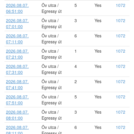
2026.08.07.
Öv utca /
5
Yes
1072
06:51:00
Egressy út
2026.08.07.
Öv utca /
3
Yes
1072
07:01:00
Egressy út
2026.08.07.
Öv utca /
6
Yes
1072
07:11:00
Egressy út
2026.08.07.
Öv utca /
1
Yes
1072
07:21:00
Egressy út
2026.08.07.
Öv utca /
4
Yes
1072
07:31:00
Egressy út
2026.08.07.
Öv utca /
2
Yes
1072
07:41:00
Egressy út
2026.08.07.
Öv utca /
5
Yes
1072
07:51:00
Egressy út
2026.08.07.
Öv utca /
3
Yes
1072
08:01:00
Egressy út
2026.08.07.
Öv utca /
6
Yes
1072
08:11:00
Egressy út