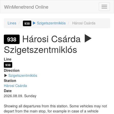
WinMenetrend Online
Lines
Szigetszentmiklós
Hárosi Csárda
938
Hárosi Csárda
938
Szigetszentmiklós
Line
938
Direction
Szigetszentmiklós
Station
Hárosi Csárda
Date
2026.08.09. Sunday
Showing all departures from this station. Some vehicles may not
depart from the main stop, for example in case of a vehicle