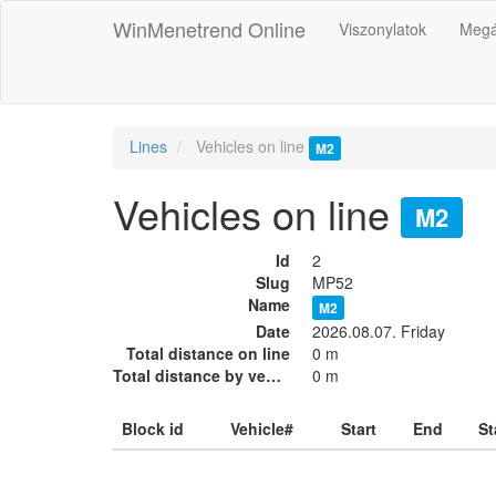
WinMenetrend Online
Viszonylatok
Megá
Lines
Vehicles on line
M2
Vehicles on line
M2
Id
2
Slug
MP52
Name
M2
Date
2026.08.07. Friday
Total distance on line
0 m
Total distance by vehicles
0 m
Block id
Vehicle#
Start
End
St