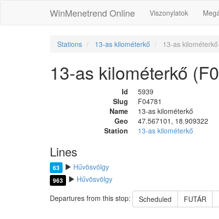
WinMenetrend Online
Viszonylatok
Megá
Stations
13-as kilométerkő
13-as kilométerkő
13-as kilométerkő (F
Id
5939
Slug
F04781
Name
13-as kilométerkő
Geo
47.567101, 18.909322
Station
13-as kilométerkő
Lines
Hűvösvölgy
63
Hűvösvölgy
963
Departures from this stop:
Scheduled
FUTÁR