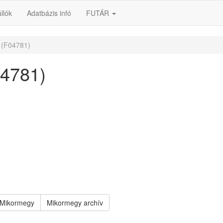
llók
Adatbázis infó
FUTÁR
 (F04781)
04781)
Mikormegy
Mikormegy archív