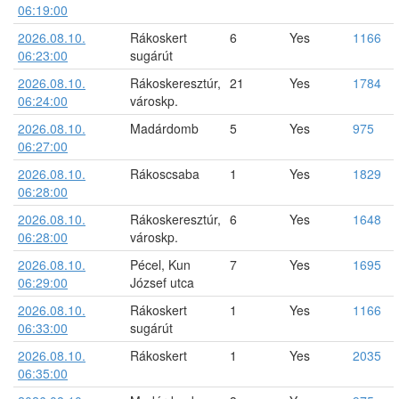
06:19:00
2026.08.10.
Rákoskert
6
Yes
1166
06:23:00
sugárút
2026.08.10.
Rákoskeresztúr,
21
Yes
1784
06:24:00
városkp.
2026.08.10.
Madárdomb
5
Yes
975
06:27:00
2026.08.10.
Rákoscsaba
1
Yes
1829
06:28:00
2026.08.10.
Rákoskeresztúr,
6
Yes
1648
06:28:00
városkp.
2026.08.10.
Pécel, Kun
7
Yes
1695
06:29:00
József utca
2026.08.10.
Rákoskert
1
Yes
1166
06:33:00
sugárút
2026.08.10.
Rákoskert
1
Yes
2035
06:35:00