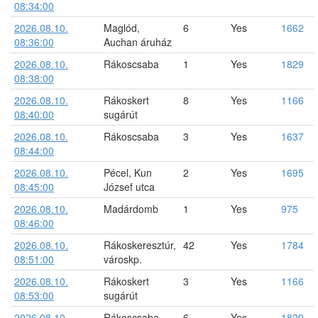
08:34:00
2026.08.10.
Maglód,
6
Yes
1662
08:36:00
Auchan áruház
2026.08.10.
Rákoscsaba
1
Yes
1829
08:38:00
2026.08.10.
Rákoskert
8
Yes
1166
08:40:00
sugárút
2026.08.10.
Rákoscsaba
3
Yes
1637
08:44:00
2026.08.10.
Pécel, Kun
2
Yes
1695
08:45:00
József utca
2026.08.10.
Madárdomb
1
Yes
975
08:46:00
2026.08.10.
Rákoskeresztúr,
42
Yes
1784
08:51:00
városkp.
2026.08.10.
Rákoskert
3
Yes
1166
08:53:00
sugárút
2026.08.10.
Rákoscsaba
6
Yes
1829