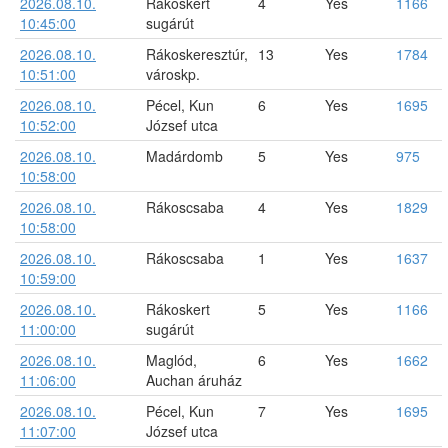
2026.08.10.
Rákoskert
4
Yes
1166
10:45:00
sugárút
2026.08.10.
Rákoskeresztúr,
13
Yes
1784
10:51:00
városkp.
2026.08.10.
Pécel, Kun
6
Yes
1695
10:52:00
József utca
2026.08.10.
Madárdomb
5
Yes
975
10:58:00
2026.08.10.
Rákoscsaba
4
Yes
1829
10:58:00
2026.08.10.
Rákoscsaba
1
Yes
1637
10:59:00
2026.08.10.
Rákoskert
5
Yes
1166
11:00:00
sugárút
2026.08.10.
Maglód,
6
Yes
1662
11:06:00
Auchan áruház
2026.08.10.
Pécel, Kun
7
Yes
1695
11:07:00
József utca