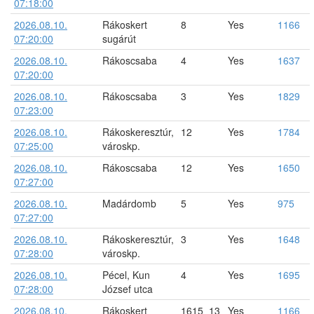
07:18:00
2026.08.10.
Rákoskert
8
Yes
1166
07:20:00
sugárút
2026.08.10.
Rákoscsaba
4
Yes
1637
07:20:00
2026.08.10.
Rákoscsaba
3
Yes
1829
07:23:00
2026.08.10.
Rákoskeresztúr,
12
Yes
1784
07:25:00
városkp.
2026.08.10.
Rákoscsaba
12
Yes
1650
07:27:00
2026.08.10.
Madárdomb
5
Yes
975
07:27:00
2026.08.10.
Rákoskeresztúr,
3
Yes
1648
07:28:00
városkp.
2026.08.10.
Pécel, Kun
4
Yes
1695
07:28:00
József utca
2026.08.10.
Rákoskert
1615_13
Yes
1166