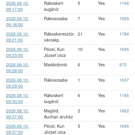
2026.08.10.
Rákoskert
5
Yes
1166
09:17:00
sugárút
2026.08.10.
Rákoscsaba
7
Yes
1829
09:18:00
2026.08.10.
Rákoskeresztúr,
21
Yes
1784
09:21:00
városkp.
2026.08.10.
Pécel, Kun
10
Yes
1695
09:23:00
József utca
2026.08.10.
Madárdomb
6
Yes
975
09:28:00
2026.08.10.
Rákoscsaba
1
Yes
1637
09:29:00
2026.08.10.
Rákoskert
6
Yes
1166
09:30:00
sugárút
2026.08.10.
Maglód,
2
Yes
1662
09:37:00
Auchan áruház
2026.08.10.
Pécel, Kun
5
Yes
1695
09:37:00
József utca