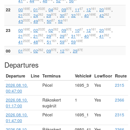
41
44
48
52
56
169E
202E
262
97E
67
161
169E
22
00
01
04
09
11
12
20
202E
262
97E
67
161
169E
262
21
24
29
30
32
40
42
202E
97E
67
161
43
49
50
52
169E
202E
262
97E
67
161
169E
23
00
02
02
09
10
12
20
202E
262
97E
67
161
169E
262
21
21
29
29
31
40
41
202E
97E
161
67
169E
41
48
51
59
59
202E
262
97E
161
97E
00
01
02
09
12
29
Departures
Departure
Line
Terminus
Vehicle#
Lowfloor
Route
2026.08.10.
Pécel
1695_3
Yes
2315
00:47:00
2026.08.10.
Rákoskert
1
Yes
2366
01:17:00
sugárút
2026.08.10.
Pécel
1695_1
Yes
2315
01:47:00
2026.08.10.
Rákoskert
0950_41
Yes
2366