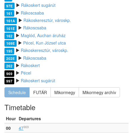
Rákoskert sugárút
97E
Rákoscsaba
161
Rákoskeresztúr, városkp.
161A
Rákoscsaba
161E
Maglód, Auchan áruház
162
Pécel, Kun József utca
169E
Rákoskeresztúr, városkp.
195
Rákoscsaba
202E
Rákoskert
262
Pécel
969
Rákoskert sugárút
997
Schedule
FUTÁR
Mikormegy
Mikormegy archív
Timetable
Hour
Departures
969
00
47