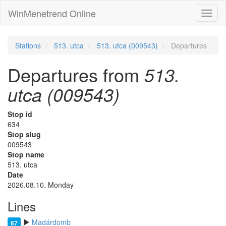
WinMenetrend Online
Stations
513. utca
513. utca (009543)
Departures
Departures from
513.
utca (009543)
Stop id
634
Stop slug
009543
Stop name
513. utca
Date
2026.08.10. Monday
Lines
Madárdomb
67