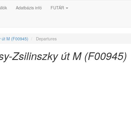
llók
Adatbázis infó
FUTÁR
y út M (F00945)
Departures
sy-Zsilinszky út M (F00945)