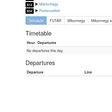
Mártonhegy
912
Pesterzsébet
934
Schedule
FUTÁR
Mikormegy
Mikormegy a
Timetable
Hour
Departures
No departures this day.
Departures
Departure
Line