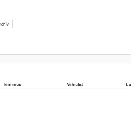
rchív
Terminus
Vehicle#
Lo