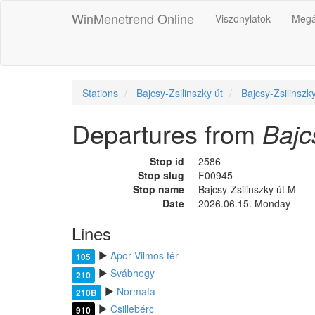
WinMenetrend Online
Viszonylatok
Megá
Stations
Bajcsy-Zsilinszky út
Bajcsy-Zsilinszk
Departures from
Bajc
Stop id
2586
Stop slug
F00945
Stop name
Bajcsy-Zsilinszky út M
Date
2026.06.15. Monday
Lines
Apor Vilmos tér
105
Svábhegy
210
Normafa
210B
Csillebérc
910