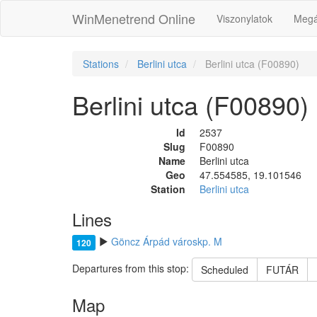
WinMenetrend Online
Viszonylatok
Megá
Stations
Berlini utca
Berlini utca (F00890)
Berlini utca (F00890)
Id
2537
Slug
F00890
Name
Berlini utca
Geo
47.554585, 19.101546
Station
Berlini utca
Lines
Göncz Árpád városkp. M
120
Departures from this stop:
Scheduled
FUTÁR
Map