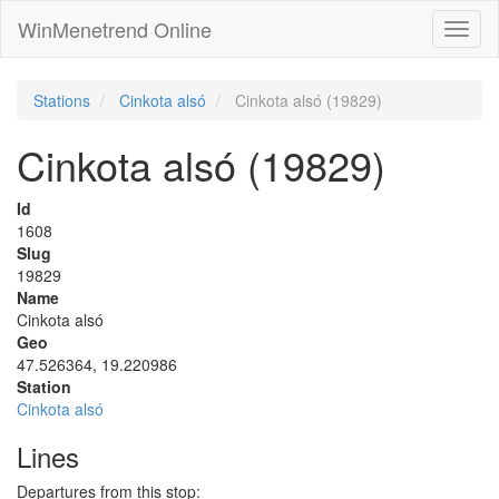
WinMenetrend Online
Stations
Cinkota alsó
Cinkota alsó (19829)
Cinkota alsó (19829)
Id
1608
Slug
19829
Name
Cinkota alsó
Geo
47.526364, 19.220986
Station
Cinkota alsó
Lines
Departures from this stop: