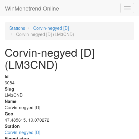
WinMenetrend Online
Stations
Corvin-negyed [D]
Corvin-negyed [D] (LM3CND)
Corvin-negyed [D]
(LM3CND)
Id
6084
Slug
LM3CND
Name
Corvin-negyed [D]
Geo
47.485615, 19.070272
Station
Corvin-negyed [D]
Parent stop