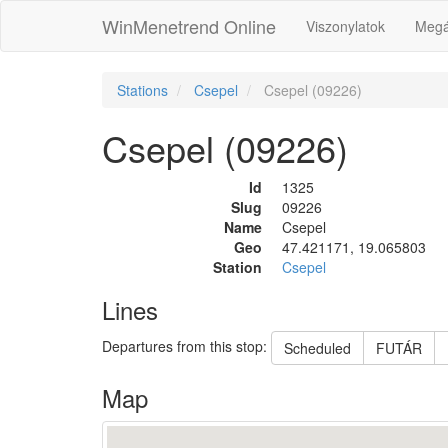
WinMenetrend Online
Viszonylatok
Megá
Stations
Csepel
Csepel (09226)
Csepel (09226)
Id
1325
Slug
09226
Name
Csepel
Geo
47.421171, 19.065803
Station
Csepel
Lines
Departures from this stop:
Scheduled
FUTÁR
Map