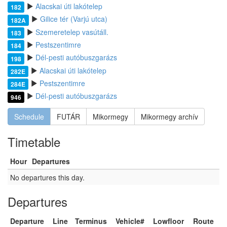
Alacskai úti lakótelep
182
Gilice tér (Varjú utca)
182A
Szemeretelep vasútáll.
183
Pestszentimre
184
Dél-pesti autóbuszgarázs
198
Alacskai úti lakótelep
282E
Pestszentimre
284E
Dél-pesti autóbuszgarázs
946
Schedule
FUTÁR
Mikormegy
Mikormegy archív
Timetable
Hour
Departures
No departures this day.
Departures
Departure
Line
Terminus
Vehicle#
Lowfloor
Route