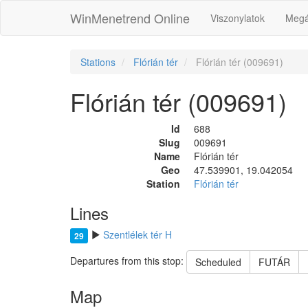
WinMenetrend Online
Viszonylatok
Megá
Stations
Flórián tér
Flórián tér (009691)
Flórián tér (009691)
Id
688
Slug
009691
Name
Flórián tér
Geo
47.539901, 19.042054
Station
Flórián tér
Lines
Szentlélek tér H
29
Departures from this stop:
Scheduled
FUTÁR
Map