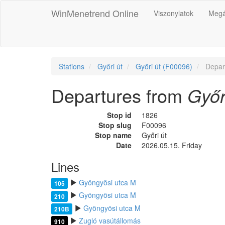
WinMenetrend Online
Viszonylatok
Megá
Stations
Győri út
Győri út (F00096)
Depar
Departures from
Győr
Stop id
1826
Stop slug
F00096
Stop name
Győri út
Date
2026.05.15. Friday
Lines
Gyöngyösi utca M
105
Gyöngyösi utca M
210
Gyöngyösi utca M
210B
Zugló vasútállomás
910