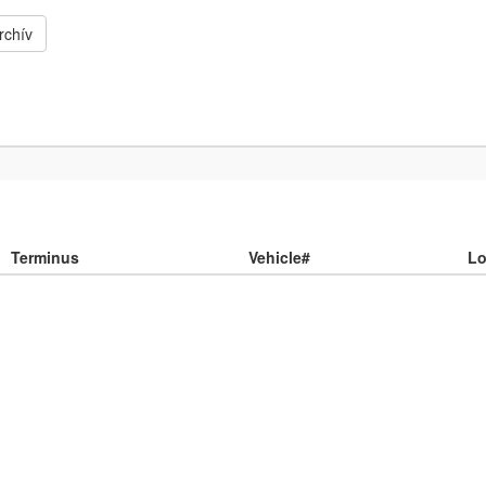
rchív
Terminus
Vehicle#
Lo