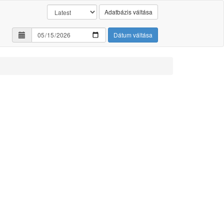
Adatbázis váltása
Dátum váltása