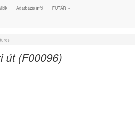
llók
Adatbázis infó
FUTÁR
tures
i út (F00096)