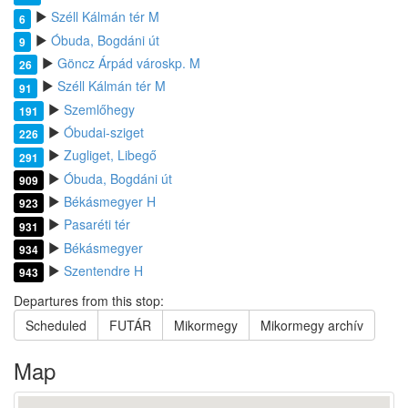
Széll Kálmán tér M
6
Óbuda, Bogdáni út
9
Göncz Árpád városkp. M
26
Széll Kálmán tér M
91
Szemlőhegy
191
Óbudai-sziget
226
Zugliget, Libegő
291
Óbuda, Bogdáni út
909
Békásmegyer H
923
Pasaréti tér
931
Békásmegyer
934
Szentendre H
943
Departures from this stop:
Scheduled
FUTÁR
Mikormegy
Mikormegy archív
Map