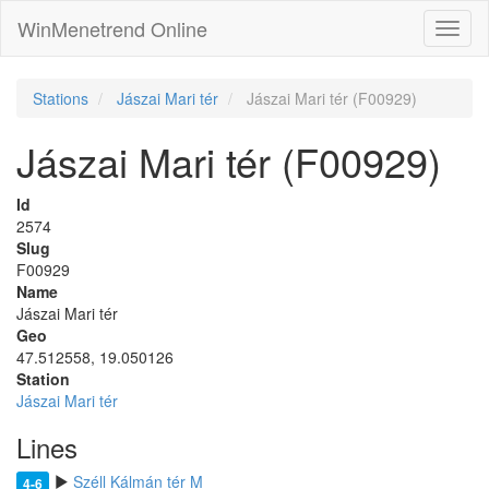
WinMenetrend Online
Stations
Jászai Mari tér
Jászai Mari tér (F00929)
Jászai Mari tér (F00929)
Id
2574
Slug
F00929
Name
Jászai Mari tér
Geo
47.512558, 19.050126
Station
Jászai Mari tér
Lines
Széll Kálmán tér M
4-6