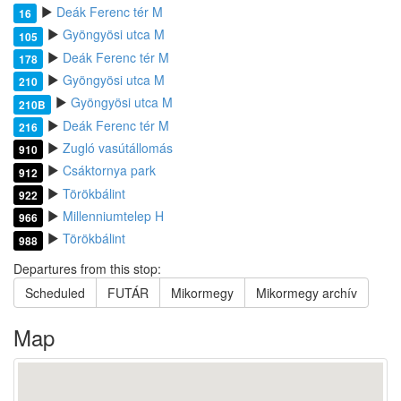
Deák Ferenc tér M
16
Gyöngyösi utca M
105
Deák Ferenc tér M
178
Gyöngyösi utca M
210
Gyöngyösi utca M
210B
Deák Ferenc tér M
216
Zugló vasútállomás
910
Csáktornya park
912
Törökbálint
922
Millenniumtelep H
966
Törökbálint
988
Departures from this stop:
Scheduled
FUTÁR
Mikormegy
Mikormegy archív
Map