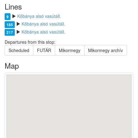
Lines
Kőbánya alsó vasútáll.
9
Kőbánya alsó vasútáll.
185
Kőbánya alsó vasútáll.
217
Departures from this stop:
Scheduled
FUTÁR
Mikormegy
Mikormegy archív
Map