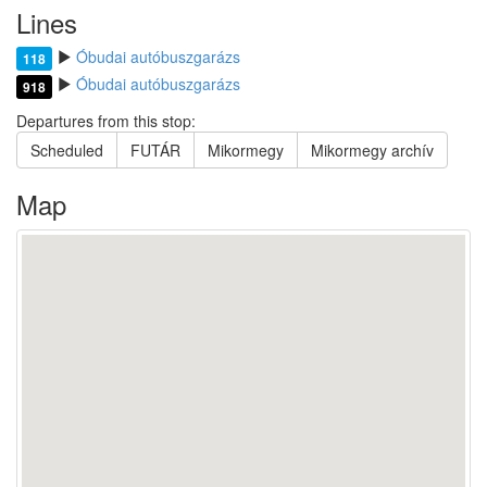
Lines
Óbudai autóbuszgarázs
118
Óbudai autóbuszgarázs
918
Departures from this stop:
Scheduled
FUTÁR
Mikormegy
Mikormegy archív
Map