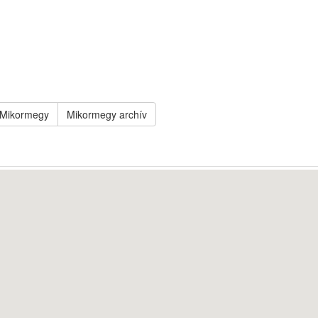
Mikormegy
Mikormegy archív