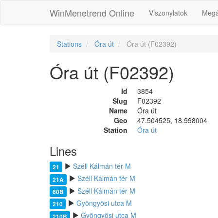
WinMenetrend Online
Viszonylatok
Megá
Stations
Óra út
Óra út (F02392)
Óra út (F02392)
Id
3854
Slug
F02392
Name
Óra út
Geo
47.504525, 18.998004
Station
Óra út
Lines
Széll Kálmán tér M
21
Széll Kálmán tér M
21A
Széll Kálmán tér M
60B
Gyöngyösi utca M
210
Gyöngyösi utca M
210B