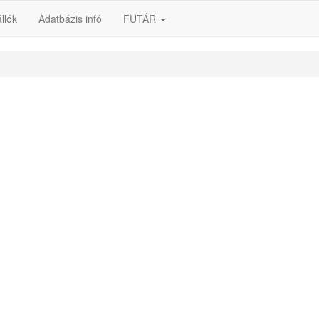
llók
Adatbázis infó
FUTÁR