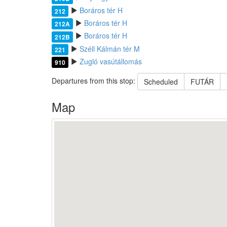
Boráros tér H
212
Boráros tér H
212A
Boráros tér H
212B
Széll Kálmán tér M
221
Zugló vasútállomás
910
Departures from this stop:
Scheduled
FUTÁR
Map