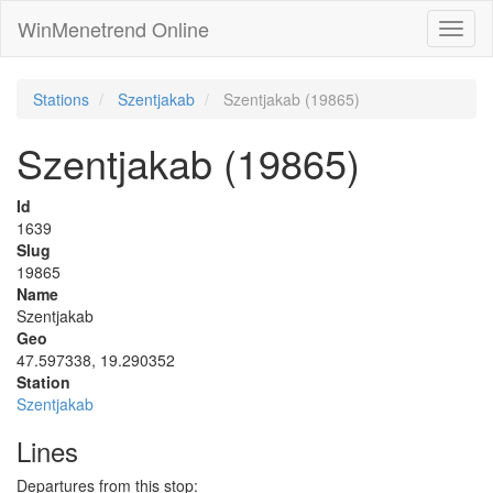
WinMenetrend Online
Stations
Szentjakab
Szentjakab (19865)
Szentjakab (19865)
Id
1639
Slug
19865
Name
Szentjakab
Geo
47.597338, 19.290352
Station
Szentjakab
Lines
Departures from this stop: