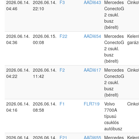
2026.06.14.
2026.06.14.
F3
AADI643
Mercedes
Cinko
04:46
22:10
ConectoG
2 csukl.
busz
(bérelt)
2026.06.14.
2026.06.15.
F22
AADI654
Mercedes
Kelen
04:36
00:08
ConectoG
garáz
2 csukl.
busz
(bérelt)
2026.06.14.
2026.06.14.
F2
AADI617
Mercedes
Cinko
04:22
11:42
ConectoG
2 csukl.
busz
(bérelt)
2026.06.14.
2026.06.14.
F1
FLR719
Volvo
Cinko
04:16
08:58
7700A
típusú
csuklós
autóbusz
2026.06.14.
2026.06.14.
F21
AADI655
Mercedes
Kelen