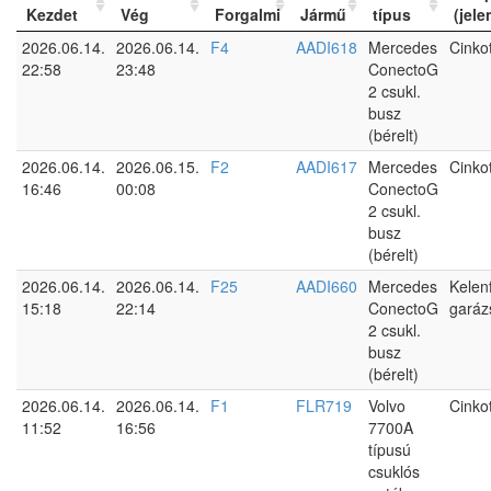
Kezdet
Vég
Forgalmi
Jármű
típus
(jele
2026.06.14.
2026.06.14.
F4
AADI618
Mercedes
Cinko
22:58
23:48
ConectoG
2 csukl.
busz
(bérelt)
2026.06.14.
2026.06.15.
F2
AADI617
Mercedes
Cinko
16:46
00:08
ConectoG
2 csukl.
busz
(bérelt)
2026.06.14.
2026.06.14.
F25
AADI660
Mercedes
Kelen
15:18
22:14
ConectoG
garáz
2 csukl.
busz
(bérelt)
2026.06.14.
2026.06.14.
F1
FLR719
Volvo
Cinko
11:52
16:56
7700A
típusú
csuklós