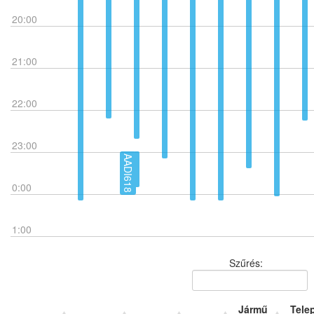
20:00
21:00
22:00
23:00
AADI618
0:00
1:00
Szűrés:
Jármű
Tele