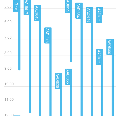
AADI655
FLR719
AADI617
5:00
AADI654
AADI643
AADI646
AADI659
6:00
AADI618
7:00
AADI660
8:00
AADI659
9:00
AADI655
AADI625
10:00
11:00
12:00