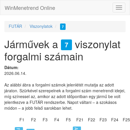
WinMenetrend Online
FUTÁR
Viszonylatok
7
Járművek a
viszonylat
7
forgalmi számain
Dátum:
2026.06.14.
Az alábbi ábra a forgalmi számok jelenlétét mutatja az adott
járaton. Szürkével szerepelnek a forgalmi szám menetrendi idejei,
míg színessel az, amikor az adott időpontban egy jármű be volt
jelentkezve a FUTÁR rendszerbe. Napot váltani – a szokásos
módon – a jobb felső sarokban lehet.
F1
F2
F3
F4
F5
F21
F22
F23
F24
F25