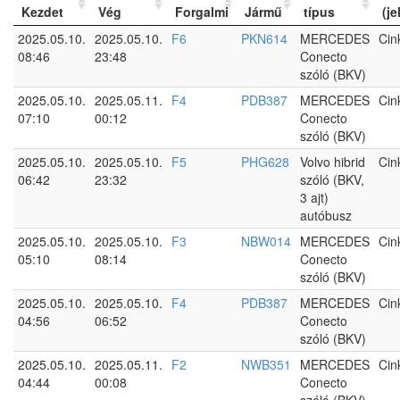
Kezdet
Vég
Forgalmi
Jármű
típus
(je
2025.05.10.
2025.05.10.
F6
PKN614
MERCEDES
Cin
08:46
23:48
Conecto
szóló (BKV)
2025.05.10.
2025.05.11.
F4
PDB387
MERCEDES
Cin
07:10
00:12
Conecto
szóló (BKV)
2025.05.10.
2025.05.10.
F5
PHG628
Volvo hibrid
Cin
06:42
23:32
szóló (BKV,
3 ajt)
autóbusz
2025.05.10.
2025.05.10.
F3
NBW014
MERCEDES
Cin
05:10
08:14
Conecto
szóló (BKV)
2025.05.10.
2025.05.10.
F4
PDB387
MERCEDES
Cin
04:56
06:52
Conecto
szóló (BKV)
2025.05.10.
2025.05.11.
F2
NWB351
MERCEDES
Cin
04:44
00:08
Conecto