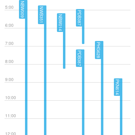
NBW009
5:00
NWB351
PDB387
NBW014
6:00
7:00
PHG628
PDB387
8:00
9:00
PKN614
10:00
11:00
12:00