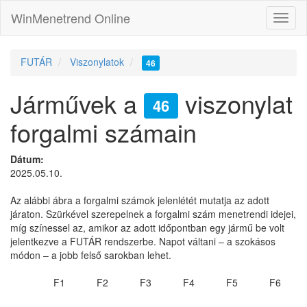
WinMenetrend Online
FUTÁR
Viszonylatok
46
Járművek a
viszonylat
46
forgalmi számain
Dátum:
2025.05.10.
Az alábbi ábra a forgalmi számok jelenlétét mutatja az adott
járaton. Szürkével szerepelnek a forgalmi szám menetrendi idejei,
míg színessel az, amikor az adott időpontban egy jármű be volt
jelentkezve a FUTÁR rendszerbe. Napot váltani – a szokásos
módon – a jobb felső sarokban lehet.
F1
F2
F3
F4
F5
F6