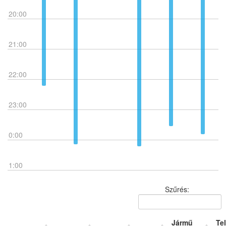
20:00
21:00
22:00
23:00
0:00
1:00
Szűrés:
Jármű
Te