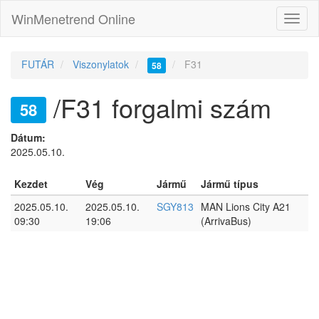
WinMenetrend Online
FUTÁR
Viszonylatok
F31
58
/F31 forgalmi szám
58
Dátum:
2025.05.10.
Kezdet
Vég
Jármű
Jármű típus
2025.05.10.
2025.05.10.
SGY813
MAN Lions City A21
09:30
19:06
(ArrivaBus)