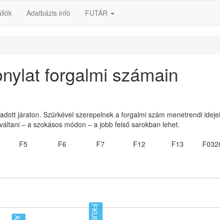
llók
Adatbázis infó
FUTÁR
nylat forgalmi számain
 adott járaton. Szürkével szerepelnek a forgalmi szám menetrendi ideje
váltani – a szokásos módon – a jobb felső sarokban lehet.
F5
F6
F7
F12
F13
F032
FKU915