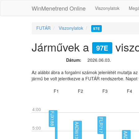
WinMenetrend Online
Viszonylatok
Megá
FUTÁR
Viszonylatok
97E
Járművek a
viszo
97E
Dátum:
2026.06.03.
Az alábbi ábra a forgalmi számok jelenlétét mutatja az
jármű be volt jelentkezve a FUTÁR rendszerbe. Napot 
F1
F2
F3
F4
4:00
FJX188
FLR717
AADI613
5:00