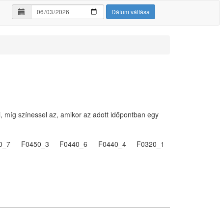
Dátum váltása
i, míg színessel az, amikor az adott időpontban egy
0_7
F0450_3
F0440_6
F0440_4
F0320_1