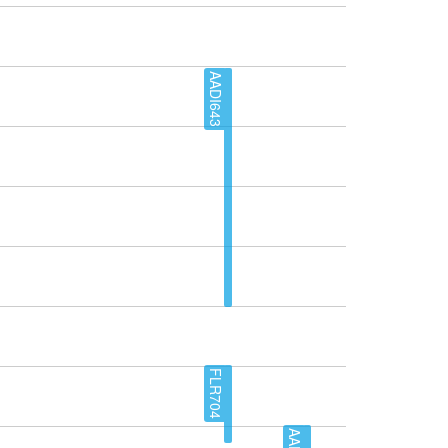
AADI643
FLR704