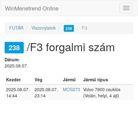
WinMenetrend Online
FUTÁR
Viszonylatok
F3
238
/F3 forgalmi szám
238
Dátum:
2025.08.07.
Kezdet
Vég
Jármű
Jármű típus
2025.08.07.
2025.08.07.
MOS273
Volvo 7900 csuklós
14:44
23:14
(Volán, helyi, 4 ajt)